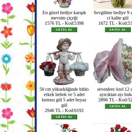
En güzel hediye karışık
Sevgilime hediye 9 
mevsim çiçeği
ci kalite gül
1576 TL - Kod:5398
1672 TL - Kod:5
50 cm yüksekliğinde biblo
sevenlere özel 12 
erkek bebek ve 5 adet
ayıcıktan ayı buk
kırmızı gül 5 adet beyaz
2896 TL - Kod:5
gül
2946 TL - Kod:6192