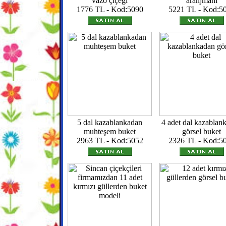
vazo çiçeği
aranjmanı
1776 TL - Kod:5090
5221 TL - Kod:5
5 dal kazablankadan
4 adet dal kazablan
muhteşem buket
görsel buket
2963 TL - Kod:5052
2326 TL - Kod:5