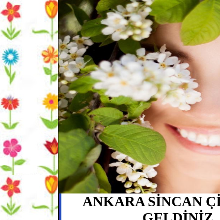
ANKARA SİNCAN Çİ
GELDİNİ