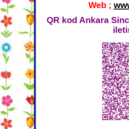
Web ;
www
QR kod Ankara Sinca
ilet