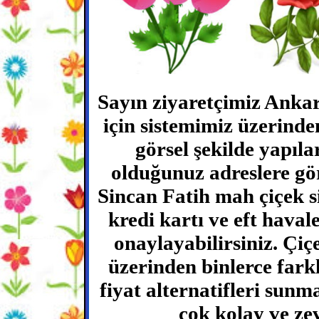
Sayın ziyaretçimiz Ankar
için sistemimiz üzerinde
görsel şekilde yapıl
olduğunuz adreslere görs
Sincan Fatih mah çiçek si
kredi kartı ve eft haval
onaylayabilirsiniz. Çiç
üzerinden binlerce fark
fiyat alternatifleri sun
çok kolay ve zev