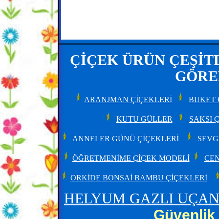
ÇİÇEK ÜRÜN ÇEŞİTL
GÖREB
ARANJMAN ÇİÇEKLERİ
BUKET 
KUTU GÜLLER
SAKSI 
ANNELER GÜNÜ ÇİÇEKLERİ
SEVG
ÖĞRETMENİME ÇİÇEK MODELİ
CEN
ORKİDE BONSAİ BAMBU ÇİÇEKLERİ
HELYUM GAZLI UÇAN
Güvenlik 