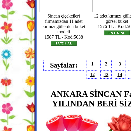
Sincan çiçekçileri
12 adet kırmızı güll
firmamızdan 11 adet
görsel buket
kırmızı güllerden buket
1576 TL - Kod:5
modeli
1587 TL - Kod:5038
Sayfalar:
1
2
3
12
13
14
ANKARA SİNCAN Fa
YILINDAN BERİ Sİ