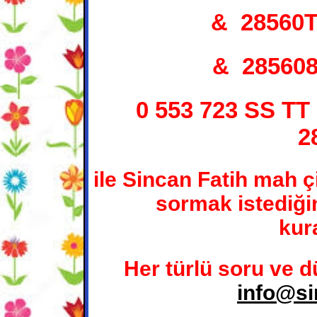
& 28560
& 28560
0 553 723 SS T
2
ile Sincan Fatih mah ç
sormak istediğin
kura
Her türlü soru ve d
info@si