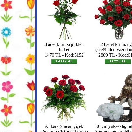
3 adet kırmızı gülden
24 adet kırmızı g
buket
çiçeğinden vazo ta
1470 TL - Kod:5152
2889 TL - Kod:6
Ankara Sincan çiçek
50 cm yüksekliğind
gönderme 10 adet kırmızı
üzerinde oturan bibl