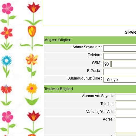
SİPA
Müşteri Bilgileri
Adınız Soyadınız :
Telefon :
GSM :
E-Posta :
Bulunduğunuz Ülke :
Teslimat Bilgileri
Alıcının Adı Soyadı :
Telefon :
Varsa İş Yeri Adı :
Adres :