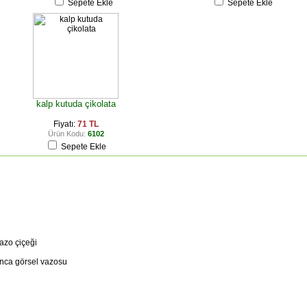
Sepete Ekle
Sepete Ekle
kalp kutuda çikolata
Fiyatı:
71 TL
Ürün Kodu:
6102
Sepete Ekle
azo çiçeği
anca görsel vazosu