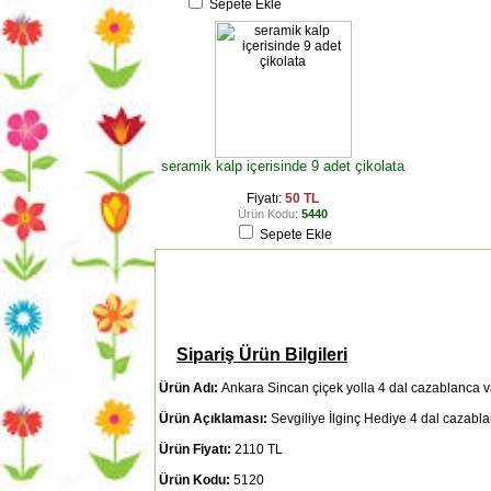
Sepete Ekle
seramik kalp içerisinde 9 adet çikolata
Fiyatı:
50 TL
Ürün Kodu:
5440
Sepete Ekle
Sipariş Ürün Bilgileri
Ürün Adı:
Ankara Sincan çiçek yolla 4 dal cazablanca v
Ürün Açıklaması:
Sevgiliye İlginç Hediye 4 dal cazabl
Ürün Fiyatı:
2110 TL
Ürün Kodu:
5120