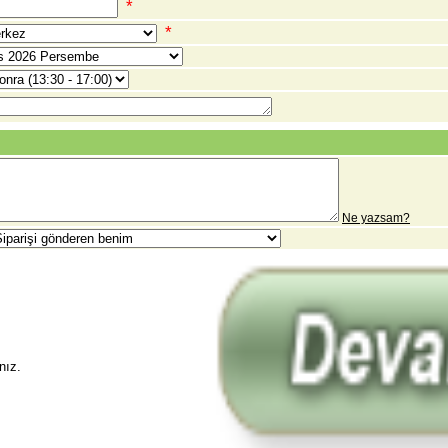
*
*
Ne yazsam?
nız.