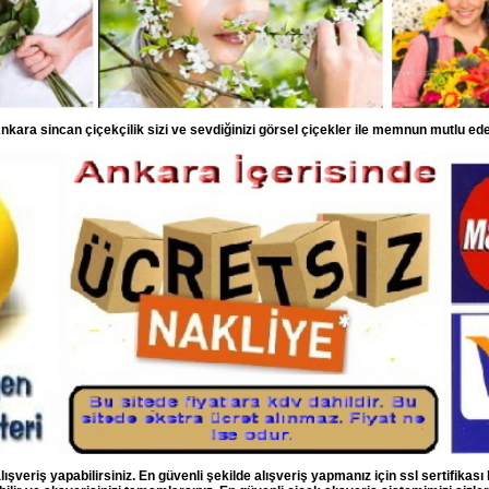
nkara sincan çiçekçilik sizi ve sevdiğinizi görsel çiçekler ile memnun mutlu ede
ışveriş yapabilirsiniz. En güvenli şekilde alışveriş yapmanız için ssl sertifikası 