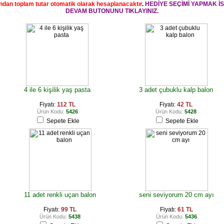
ndan toplam tutar otomatik olarak hesaplanacaktır
.
HEDİYE SEÇİMİ YAPMAK İ
DEVAM BUTONUNU TIKLAYINIZ.
4 ile 6 kişilik yaş pasta
3 adet çubuklu kalp balon
Fiyatı:
112 TL
Fiyatı:
42 TL
Ürün Kodu:
5426
Ürün Kodu:
5428
Sepete Ekle
Sepete Ekle
11 adet renkli uçan balon
seni seviyorum 20 cm ayı
Fiyatı:
99 TL
Fiyatı:
61 TL
Ürün Kodu:
5438
Ürün Kodu:
5436