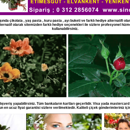
şında çikolata , yaş pasta , kuru pasta , ayı buketi ve farklı hediye alternatifi 
lternatif olarak sitemizden farklı hediye seçenekleri ile sizlere profesyonel hizm
kullanabilirsiniz.
lışveriş yapabilirsiniz. Tüm bankaların kartları geçerlidir. Visa yada mastercard
un en ucuz fiyat garantisi sizlere verilmektedir. Kaliteli çiçek gönderimleriniz için