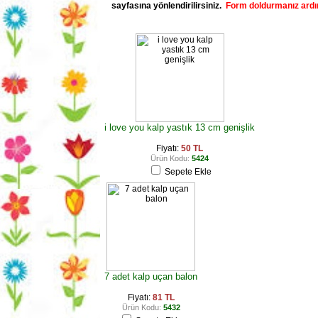
sayfasına yönlendirilirsiniz.
Form doldurmanız ardı
i love you kalp yastık 13 cm genişlik
Fiyatı:
50 TL
Ürün Kodu:
5424
Sepete Ekle
7 adet kalp uçan balon
Fiyatı:
81 TL
Ürün Kodu:
5432