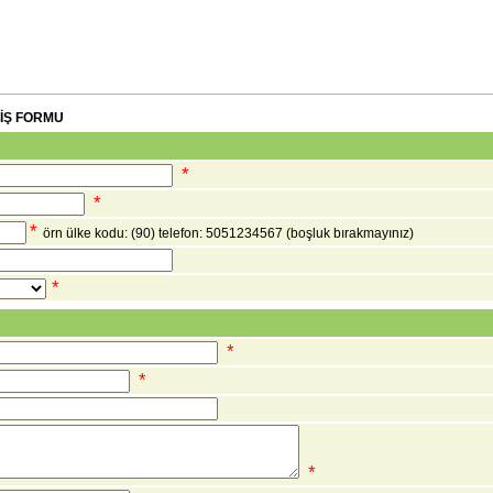
RİŞ FORMU
*
*
*
örn ülke kodu: (90) telefon: 5051234567
(boşluk bırakmayınız)
*
*
*
*