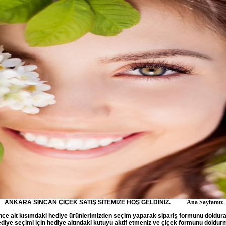
ANKARA SİNCAN ÇİÇEK SATIŞ SİTEMİZE HOŞ GELDİNİZ.
Ana Sayfamız
ce alt kısımdaki hediye ürünlerimizden seçim yaparak sipariş formunu doldurab
. Hediye seçimi için hediye altındaki kutuyu aktif etmeniz ve çiçek formunu dol