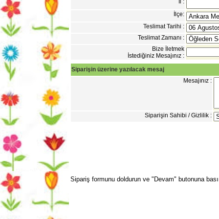
İl :
İlçe:
Teslimat Tarihi :
Teslimat Zamanı :
Bize İletmek
İstediğiniz Mesajınız :
Siparişin üzerine yazılacak mesaj
Mesajınız :
Siparişin Sahibi / Gizlilik :
Sipariş formunu doldurun ve "Devam" butonuna bası